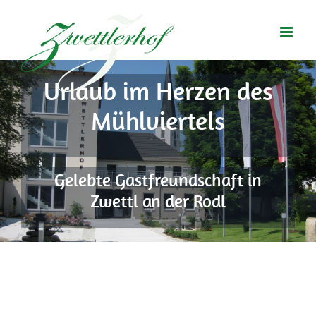
Zum
Inhalt
springen
Urlaub im Herzen des
Mühlviertels
Gelebte Gastfreundschaft in
Zwettl an der Rodl